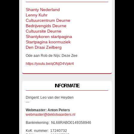
Shanty Nederland
Lenny Kuhr
Cultuurcentrum Deurne
Bedrijvengids Deurne
Cultuursite Deurne
Shantykoren startpagina
Startpagina koormuziek
Den Draai Zeilberg
Ode aan Rob de Nijs: Deze Zee
https://youtu.be/qONjD4Vpkr4
INFORMATIE
Dirigent: Leo van der Heyden
---
Webmaster: Anton Peters
webmaster@deklotvaarders.nl
Bankrekening: NL68RABO0149358946
KvK nummer: 17240732