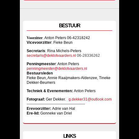
BESTUUR
Voorzitter
:
Anton Peters 06-42318242
Vicevoorzitter
: Fieke Beun
Sec
retaris
: Rina Michels-Peters
secretaris@deklotvaarders.nl
06-28336262
Penningmeester
: Anton Peters
penningmeester@deklotvaarders.nl
Bestuursleden
Fieke Beun, Annie Raaijmakers-Aldenzee, Tineke
Dekker-Beumers
Techniek & Evenementen:
Anton Peters
Fotograaf:
Ger Dekker.
g.dekker31@outlook.com
-----------------------------------------------
Erevoorzitter:
Adrie van Hal
Ere-lid:
Gonneke van Driel
LINKS