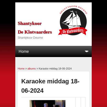
Shantykoor
De Klotvaarders
Shantykoor Deurne
Home
»
albums
»
Karaoke middag 18-06-2024
U bent hier
Karaoke middag 18-
06-2024