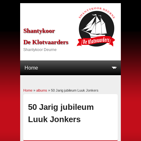
Shantykoor
De Klotvaarders
Shantykoor Deurne
Home
»
albums
»
50 Jarig jubileum Luuk Jonkers
U bent hier
50 Jarig jubileum
Luuk Jonkers