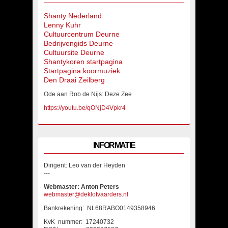
Shanty Nederland
Lenny Kuhr
Cultuurcentrum Deurne
Bedrijvengids Deurne
Cultuursite Deurne
Shantykoren startpagina
Startpagina koormuziek
Den Draai Zeilberg
Ode aan Rob de Nijs: Deze Zee
https://youtu.be/qONjD4Vpkr4
INFORMATIE
Dirigent: Leo van der Heyden
---
Webmaster: Anton Peters
webmaster@deklotvaarders.nl
Bankrekening: NL68RABO0149358946
KvK nummer: 17240732