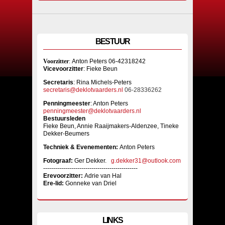
BESTUUR
Voorzitter
:
Anton Peters 06-42318242
Vicevoorzitter
: Fieke Beun
Sec
retaris
: Rina Michels-Peters
secretaris@deklotvaarders.nl
06-28336262
Penningmeester
: Anton Peters
penningmeester@deklotvaarders.nl
Bestuursleden
Fieke Beun, Annie Raaijmakers-Aldenzee, Tineke
Dekker-Beumers
Techniek & Evenementen:
Anton Peters
Fotograaf:
Ger Dekker.
g.dekker31@outlook.com
-----------------------------------------------
Erevoorzitter:
Adrie van Hal
Ere-lid:
Gonneke van Driel
LINKS