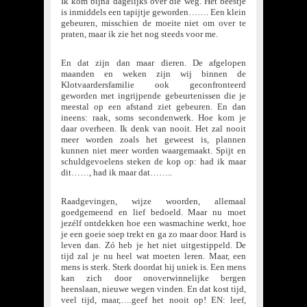
Ik kom bijna dagelijks over die weg. Het beestje
is inmiddels een tapijtje geworden……. Een klein
gebeuren, misschien de moeite niet om over te
praten, maar ik zie het nog steeds voor me.
En dat zijn dan maar dieren. De afgelopen
maanden en weken zijn wij binnen de
Klotvaardersfamilie ook geconfronteerd
geworden met ingrijpende gebeurtenissen die je
meestal op een afstand ziet gebeuren. En dan
ineens: raak, soms secondenwerk. Hoe kom je
daar overheen. Ik denk van nooit. Het zal nooit
meer worden zoals het geweest is, plannen
kunnen niet meer worden waargemaakt. Spijt en
schuldgevoelens steken de kop op: had ik maar
dit……, had ik maar dat……..
Raadgevingen, wijze woorden, allemaal
goedgemeend en lief bedoeld. Maar nu moet
jezélf ontdekken hoe een wasmachine werkt, hoe
je een goeie soep trekt en ga zo maar door. Hard is
leven dan. Zó heb je het niet uitgestippeld. De
tijd zal je nu heel wat moeten leren. Maar, een
mens is sterk. Sterk doordat hij uniek is. Een mens
kan zich door onoverwinnelijke bergen
heenslaan, nieuwe wegen vinden. En dat kost tijd,
veel tijd, maar,….geef het nooit op! EN: leef,