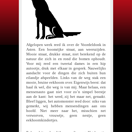
Afgelopen week reed ik over de Voordeldonk in
Asten. Een boomrijke straat, aan weerszijden.
Mooie straat, drukke straat, niet berekend op de
natuur die zich in en rond die bomen ophoudt.
Voor mij reed een tweetal dames in een hip
autootje, druk met elkaar in gesprek. Nauwelijks
aandacht voor de dingen die zich buiten hun
eilandje afspeelden. Links van de weg stak een
mooie, bruine eekhoorn over. Eigenwijs beest: dat
haal ik wel, die weg is van mij. Maar helaas, een
mensenauto gaat niet voor zo’n simpel beestje
aan de kant: het werd, zij het maar net, geraakt.
Bleef liggen, het automonster reed door: niks van
gemerkt, wij hebben mensendingen aan ons
hoofd. Niet meer naar het, misschien net
verworven, vrouwtje, geen nestje, geen
eekhoornkindertjes.