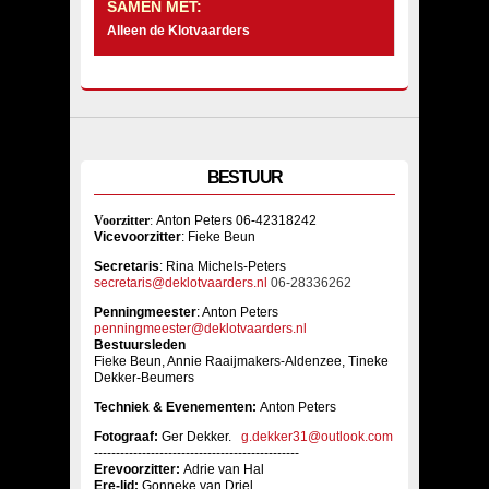
SAMEN MET:
Alleen de Klotvaarders
BESTUUR
Voorzitter
:
Anton Peters 06-42318242
Vicevoorzitter
: Fieke Beun
Sec
retaris
: Rina Michels-Peters
secretaris@deklotvaarders.nl
06-28336262
Penningmeester
: Anton Peters
penningmeester@deklotvaarders.nl
Bestuursleden
Fieke Beun, Annie Raaijmakers-Aldenzee, Tineke
Dekker-Beumers
Techniek & Evenementen:
Anton Peters
Fotograaf:
Ger Dekker.
g.dekker31@outlook.com
-----------------------------------------------
Erevoorzitter:
Adrie van Hal
Ere-lid:
Gonneke van Driel