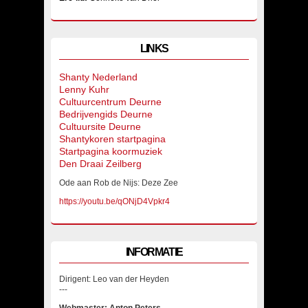
LINKS
Shanty Nederland
Lenny Kuhr
Cultuurcentrum Deurne
Bedrijvengids Deurne
Cultuursite Deurne
Shantykoren startpagina
Startpagina koormuziek
Den Draai Zeilberg
Ode aan Rob de Nijs: Deze Zee
https://youtu.be/qONjD4Vpkr4
INFORMATIE
Dirigent: Leo van der Heyden
---
Webmaster: Anton Peters