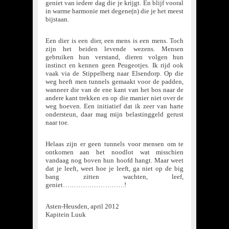
geniet van iedere dag die je krijgt. En blijf vooral
in warme harmonie met degene(n) die je het meest
bijstaan.
Een dier is een dier, een mens is een mens. Toch
zijn het beiden levende wezens. Mensen
gebruiken hun verstand, dieren volgen hun
instinct en kennen geen Peugeotjes. Ik rijd ook
vaak via de Stippelberg naar Elsendorp. Op die
weg heeft men tunnels gemaakt voor de padden,
wanneer die van de ene kant van het bos naar de
andere kant trekken en op die manier niet over de
weg hoeven. Een initiatief dat ik zeer van harte
ondersteun, daar mag mijn belastinggeld gerust
naar toe.
Helaas zijn er geen tunnels voor mensen om te
ontkomen aan het noodlot wat misschien
vandaag nog boven hun hoofd hangt. Maar weet
dat je leeft, weet hoe je leeft, ga niet op de big
bang zitten wachten, leef,
geniet……………………….!
Asten-Heusden, april 2012
Kapitein Luuk