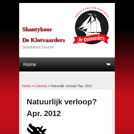
Shantykoor
De Klotvaarders
Shantykoor Deurne
Home
»
Columns
»
Natuurlijk verloop? Apr. 2012
U bent hier
Natuurlijk verloop?
Apr. 2012